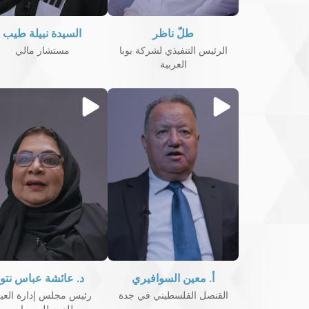
طلّ ناظر
السيدة نبيلة طيب
الرئيس التنفيذي لشركة بوبا
مستشار مالي
العربية
أ. معين السوافيري
د. عائشة عباس نتو
القنصل الفلسطيني في جدة
رئيس مجلس إدارة العي