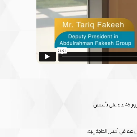
استمع إلى أ/ طارق فقيه, نائب رئيس مجموعة عبدالرحمن فقيه وهو يهنئ عائلة فقيه بمناسبة مرور 45 عام على تأسيس
 هم في أمس الحاجة إليه،