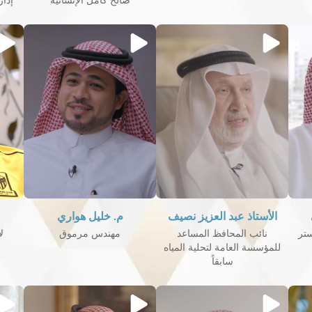
صالح كامل الإنسانية
إدا
الأستاذ عبد العزيز نصيف
م. خليل هواري
ستر
نائب المحافظ المساعد
مهندس مرموق
ل
للمؤسسة العامة لتحلية المياه
سابقاً