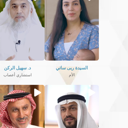
السيدة ربى ساتي
د. سهيل الركن
الأم
استشاري أعصاب