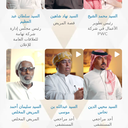
السيد محمد الشيخ
السيد نهاد شاهين
السيد سلطان عبد
العظيم
رئيس تطوير
قصة المريض
الأعمال في شركة
رئيس مجلس إدارة
PWC
شركة تهامة
للعلاقات العامة
للإعلان
السيد محيي الدين
السيد عبدالله بن
السيد سليمان أحمد
نحاس
موسى
المريض المخلص
أحد مراجعي
أحد مراجعي
المريض المخلص
المستشفى
المستشفى