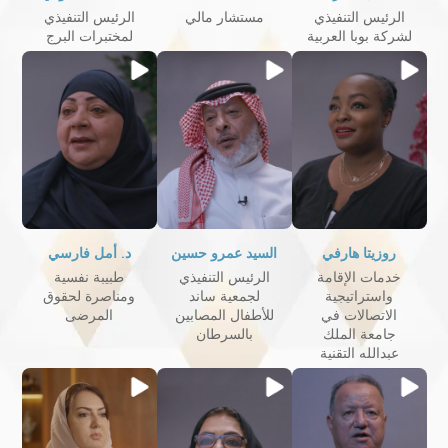
الرئيس التنفيذي
مستشار مالي
الرئيس التنفيذي
لشركة بوبا العربية
لمختبرات البرج
روزيتا هارفي
السيد عمرو حسين
د. أمل فارسي
خدمات الإقامة
الرئيس التنفيذي
طبيبة نفسية
واستراتيجية
لجمعية ساند
ومناصرة لحقوق
الاتصالات في
للأطفال المصابين
المرضى
جامعة الملك
بالسرطان
عبدالله التقنية