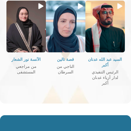
السيد عبد الله عدنان
قصة تالين
الآنسة نور الشعار
أكبر
الناجي من
من مراجعي
الرئيس التنفيذي
السرطان
المستشفى
لدار أزياء عدنان
أكبر