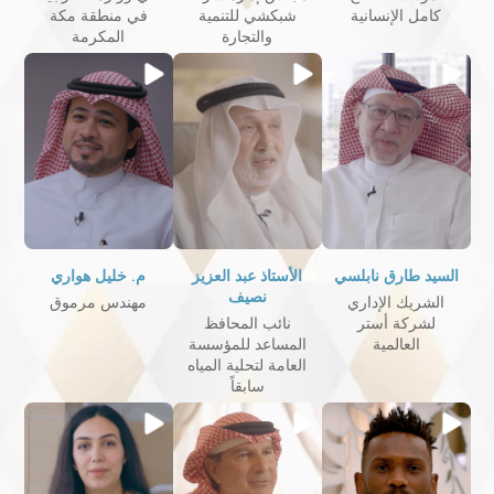
كامل الإنسانية
شبكشي للتنمية
في منطقة مكة
والتجارة
المكرمة
السيد طارق نابلسي
الأستاذ عبد العزيز
م. خليل هواري
نصيف
الشريك الإداري
مهندس مرموق
لشركة أستر
نائب المحافظ
العالمية
المساعد للمؤسسة
العامة لتحلية المياه
سابقاً