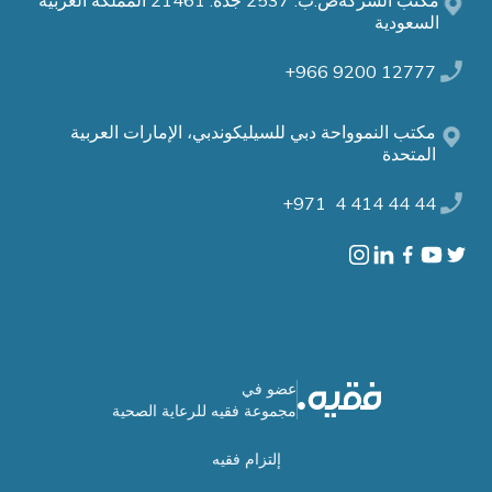
مكتب الشركةص.ب: 2537 جدة: 21461 المملكة العربية
السعودية
12777 9200 966+
مكتب النموواحة دبي للسيليكوندبي، الإمارات العربية
المتحدة
44 44 414 4 971+
عضو في
مجموعة فقيه للرعاية الصحية
إلتزام فقيه