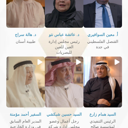
أ. معين السوافيري
د. عائشة عباس نتو
د. هالة سراج
القنصل الفلسطيني
رئيس مجلس إدارة
طبيبة أسنان
في جدة
العين للعين
للبصريات
السيد همام زارع
السيد حسين شبكشي
السفير أحمد مؤمنة
الرئيس التنفيذي
رجل أعمال وعضو
المدير العام السابق
لمؤسسة صالح
مجلس إدارة شركة
في وزارة الخارجية