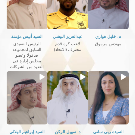
م. خليل هواري
عبدالعزيز البيشي
السيد أنيس مؤمنة
مهندس مرموق
لاعب كرة قدم
الرئيس التنفيذي
محترف (الاتحاد)
السابق لمجموعة
صافولا وعضو
مجلس إدارة في
العديد من الشركات
السيدة ربى ساتي
د. سهيل الركن
السيد إبراهيم الهلالي