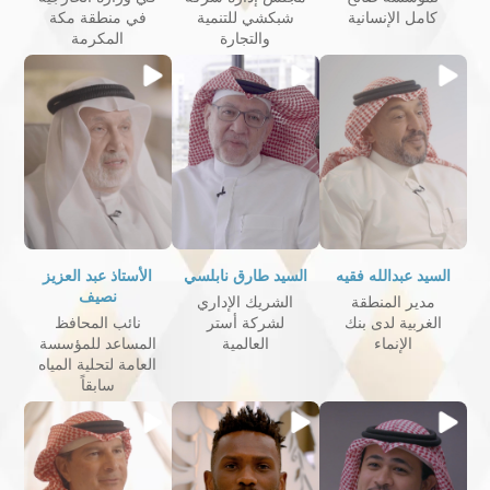
كامل الإنسانية
شبكشي للتنمية
في منطقة مكة
والتجارة
المكرمة
السيد عبدالله فقيه
السيد طارق نابلسي
الأستاذ عبد العزيز
نصيف
مدير المنطقة
الشريك الإداري
الغربية لدى بنك
لشركة أستر
نائب المحافظ
الإنماء
العالمية
المساعد للمؤسسة
العامة لتحلية المياه
سابقاً