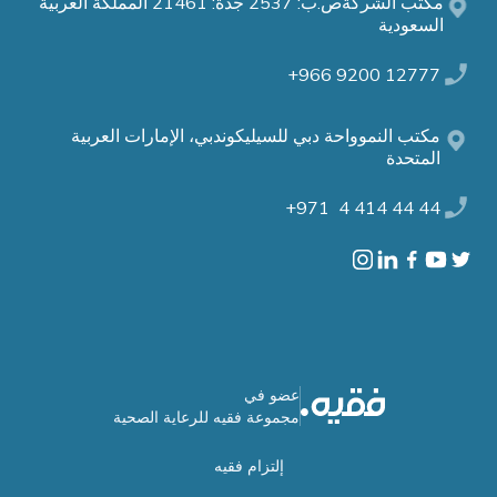
مكتب الشركةص.ب: 2537 جدة: 21461 المملكة العربية
السعودية
12777 9200 966+
مكتب النموواحة دبي للسيليكوندبي، الإمارات العربية
المتحدة
44 44 414 4 971+
عضو في
مجموعة فقيه للرعاية الصحية
إلتزام فقيه