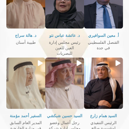
أ. معين السوافيري
د. عائشة عباس نتو
د. هالة سراج
القنصل الفلسطيني
رئيس مجلس إدارة
طبيبة أسنان
في جدة
العين للعين
للبصريات
السيد همام زارع
السيد حسين شبكشي
السفير أحمد مؤمنة
الرئيس التنفيذي
رجل أعمال وعضو
المدير العام السابق
لمؤسسة صالح
مجلس إدارة شركة
في وزارة الخارجية