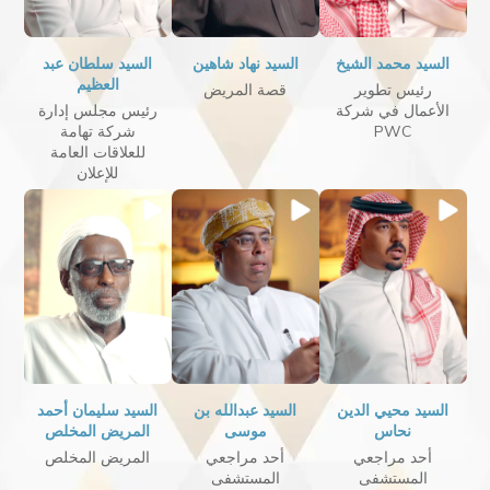
السيد محمد الشيخ
السيد نهاد شاهين
السيد سلطان عبد
العظيم
رئيس تطوير
قصة المريض
الأعمال في شركة
رئيس مجلس إدارة
PWC
شركة تهامة
للعلاقات العامة
للإعلان
السيد محيي الدين
السيد عبدالله بن
السيد سليمان أحمد
نحاس
موسى
المريض المخلص
أحد مراجعي
أحد مراجعي
المريض المخلص
المستشفى
المستشفى