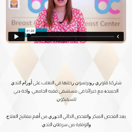
ﺸﺎﺭﻛﻨﺎ ﻓﻠﻮﺭﻱ ﺭﻭﺑﺮﺗﺴﻮﻥ ﺭﺣﻠﺘﻬﺎ ﻓﻲ ﺍﻟﺘﻐﻠﺐ ﻋﻠﻰ ﺃﻭﺭﺍﻡ ﺍﻟﺜﺪﻱ
ﺍﻟﺤﻤﻴﺪﺓ ﻣﻊ ﺧﺒﺮﺍﺋﻨﺎ ﻓﻲ ﻣﺴﺘﺸﻔﻰ ﻓﻘﻴﻪ ﺍﻟﺠﺎﻣﻌﻲ، ﻭﺍﺣﺔ ﺩﺑﻲ
ﻟﻠﺴﻴﻠﻴﻜﻮﻥ.
ﻳﻌﺪ ﺍﻟﻔﺤﺺ ﺍﻟﻤﺒﻜﺮ ﻭﺍﻟﻔﺤﺺ ﺍﻟﺬﺍﺗﻲ ﺍﻟﺪﻭﺭﻱ ﻣﻦ ﺃﻫﻢ ﻣﻔﺎﺗﻴﺢ ﺍﻟﻌﻼﺝ
ﻭﺍﻟﻮﻗﺎﻳﺔ ﻣﻦ ﺳﺮﻃﺎﻥ ﺍﻟﺜﺪﻱ.