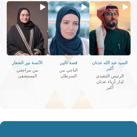
السيد عبد الله عدنان
قصة تالين
الآنسة نور الشعار
أكبر
الناجي من
من مراجعي
الرئيس التنفيذي
السرطان
المستشفى
لدار أزياء عدنان
أكبر