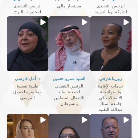
الرئيس التنفيذي
مستشار مالي
الرئيس التنفيذي
لشركة بوبا العربية
لمختبرات البرج
روزيتا هارفي
السيد عمرو حسين
د. أمل فارسي
خدمات الإقامة
الرئيس التنفيذي
طبيبة نفسية
واستراتيجية
لجمعية ساند
ومناصرة لحقوق
الاتصالات في
للأطفال المصابين
المرضى
جامعة الملك
بالسرطان
عبدالله التقنية