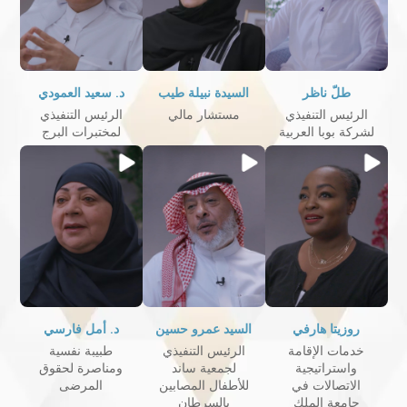
طلّ ناظر
السيدة نبيلة طيب
د. سعيد العمودي
الرئيس التنفيذي
مستشار مالي
الرئيس التنفيذي
لشركة بوبا العربية
لمختبرات البرج
روزيتا هارفي
السيد عمرو حسين
د. أمل فارسي
خدمات الإقامة
الرئيس التنفيذي
طبيبة نفسية
واستراتيجية
لجمعية ساند
ومناصرة لحقوق
الاتصالات في
للأطفال المصابين
المرضى
جامعة الملك
بالسرطان