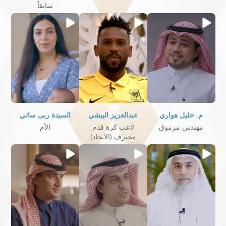
سابقاً
م. خليل هواري
عبدالعزيز البيشي
السيدة ربى ساتي
مهندس مرموق
لاعب كرة قدم
الأم
محترف (الاتحاد)