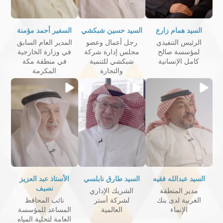
السيد همام زارع
السيد حسين شبكشي
السفير أحمد مؤمنة
الرئيس التنفيذي
رجل أعمال وعضو
المدير العام السابق
لمؤسسة صالح
مجلس إدارة شركة
في وزارة الخارجية
كامل الإنسانية
شبكشي للتنمية
في منطقة مكة
والتجارة
المكرمة
السيد عبدالله فقيه
السيد طارق نابلسي
الأستاذ عبد العزيز
نصيف
مدير المنطقة
الشريك الإداري
الغربية لدى بنك
لشركة أستر
نائب المحافظ
الإنماء
العالمية
المساعد للمؤسسة
العامة لتحلية المياه