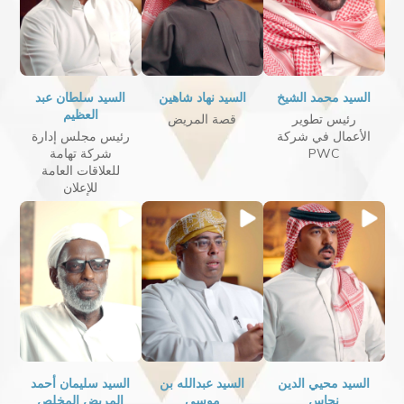
السيد محمد الشيخ
السيد نهاد شاهين
السيد سلطان عبد
العظيم
رئيس تطوير
قصة المريض
الأعمال في شركة
رئيس مجلس إدارة
PWC
شركة تهامة
للعلاقات العامة
للإعلان
السيد محيي الدين
السيد عبدالله بن
السيد سليمان أحمد
نحاس
موسى
المريض المخلص