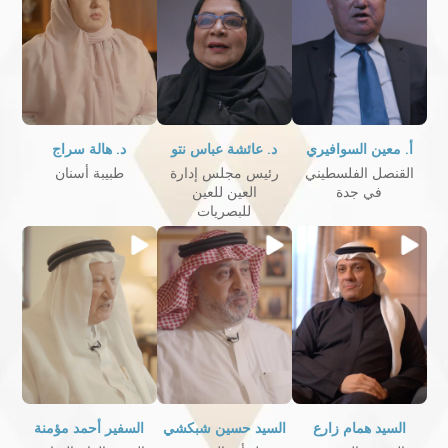
أ. معين السوافيري
د. عائشة عباس نتو
د. هالة سراج
القنصل الفلسطيني
رئيس مجلس إدارة
طبيبة أسنان
في جدة
العين للعين
للبصريات
السيد همام زارع
السيد حسين شبكشي
السفير أحمد مؤمنة