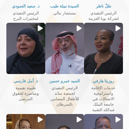
طلّ ناظر
السيدة نبيلة طيب
د. سعيد العمودي
الرئيس التنفيذي
مستشار مالي
الرئيس التنفيذي
لشركة بوبا العربية
لمختبرات البرج
روزيتا هارفي
السيد عمرو حسين
د. أمل فارسي
خدمات الإقامة
الرئيس التنفيذي
طبيبة نفسية
واستراتيجية
لجمعية ساند
ومناصرة لحقوق
الاتصالات في
للأطفال المصابين
المرضى
جامعة الملك
بالسرطان
عبدالله التقنية