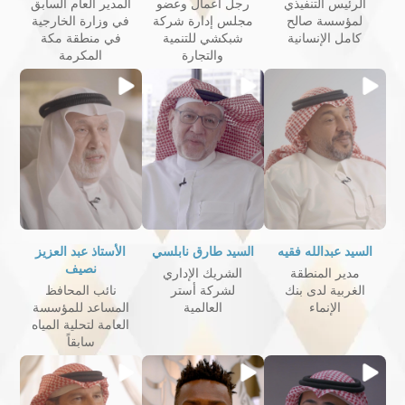
الرئيس التنفيذي
رجل أعمال وعضو
المدير العام السابق
لمؤسسة صالح
مجلس إدارة شركة
في وزارة الخارجية
كامل الإنسانية
شبكشي للتنمية
في منطقة مكة
والتجارة
المكرمة
السيد عبدالله فقيه
السيد طارق نابلسي
الأستاذ عبد العزيز
نصيف
مدير المنطقة
الشريك الإداري
الغربية لدى بنك
لشركة أستر
نائب المحافظ
الإنماء
العالمية
المساعد للمؤسسة
العامة لتحلية المياه
سابقاً