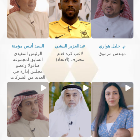
م. خليل هواري
عبدالعزيز البيشي
السيد أنيس مؤمنة
مهندس مرموق
لاعب كرة قدم
الرئيس التنفيذي
محترف (الاتحاد)
السابق لمجموعة
صافولا وعضو
مجلس إدارة في
العديد من الشركات